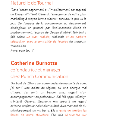
Naturelle de Tournai
"Sans l’accompagnement et l’investissement conséquent
de Design d'Intérêt Général, l’émergence de notre plan
marketing à moyen terme n’aurait sans doute pas vu le
jour. De l’analyse de la concurrence, au déploiement
stratégique, en passant par l’indispensable étude de
positionnement, l’équipe de Design d'Intérêt Général a
fait éclore
un plan réaliste,
réalisable
et en parfaite
adéquation avec la sensibilité de l’équipe
du muséum
tournaisien.
Merci pour tout !"
Catherine Burnotte
cofondatrice et manager
chez Punch Communication
"Au bout de 18 ans aux commandes de ma boite de com,
j’ai senti une baisse de régime, ou une énergie mal
utilisée. J’ai senti un besoin assez urgent d’un
accompagnement en profondeur. J’ai fait appel à Design
d'Intérêt Général. Stéphanie m’a apporté un regard
externe, professionnel et bienveillant, à un moment clé du
développement de ma boite. Elle a
remis en lumière les
forces de notre structure.
Elle m’a
ré-orientée sur
l’essentiel.
Elle a ouvert une nouveau chapitre pour ma
PME. Avec des pages riches des compétences et
expériences acquises, et libres … libres d’y mettre toute la
créativité nouvelle qu’elle m’a inspirée."