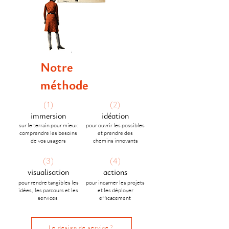
Notre
méthode
(1)
(2)
immersion
idéation
sur le terrain pour mieux
pour ouvrir les possibles
comprendre les besoins
et prendre des
de vos usagers
chemins
innovants
(3)
(4)
visualisation
actions
pour rendre tangibles les
pour incarner les projets
idées, les parcours et les
et les déployer
services
efficacement
Le design de service ?